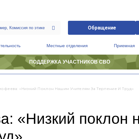
Обращение
тельность
Местные отделения
Приемная
ПОДДЕРЖКА УЧАСТНИКОВ СВО
ственной приемной Председателя Партии
Президиум регионального политического совета
мофеева: «Низкий Поклон Нашим Учителям За Терпение И Труд»
а: «Низкий поклон 
руд»