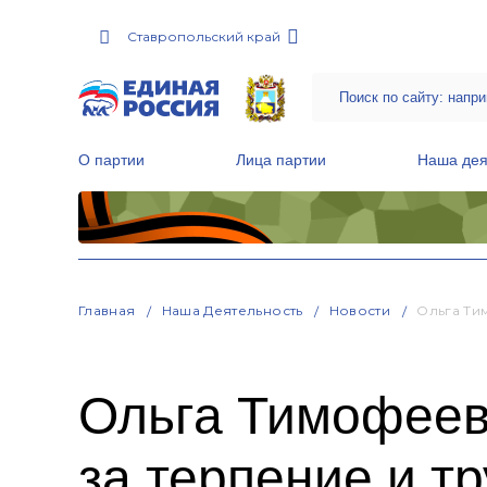
Ставропольский край
О партии
Лица партии
Наша дея
Местные общественные приемные Партии
Руководитель Региональной обще
Народная программа «Единой России»
Главная
Наша Деятельность
Новости
Ольга Ти
Ольга Тимофеев
за терпение и т