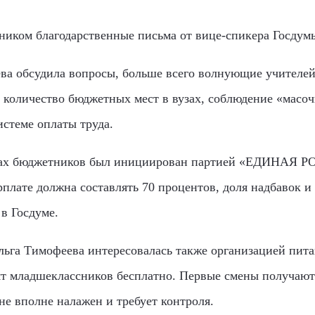
ником благодарственные письма от вице-спикера Госдумы
ва обсудила вопросы, больше всего волнующие учителе
 количество бюджетных мест в вузах, соблюдение «масоч
истеме оплаты труда.
атах бюджетников был инициирован партией «ЕДИНАЯ Р
рплате должна составлять 70 процентов, доля надбавок и
 в Госдуме.
ьга Тимофеева интересовалась также организацией питан
т младшеклассников бесплатно. Первые смены получают 
не вполне налажен и требует контроля.