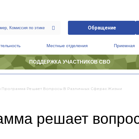
Обращение
тельность
Местные отделения
Приемная
ПОДДЕРЖКА УЧАСТНИКОВ СВО
ственной приемной Председателя Партии
Президиум регионального политического совета
 Программа Решает Вопросы В Различных Сферах Жизни
амма решает вопрос