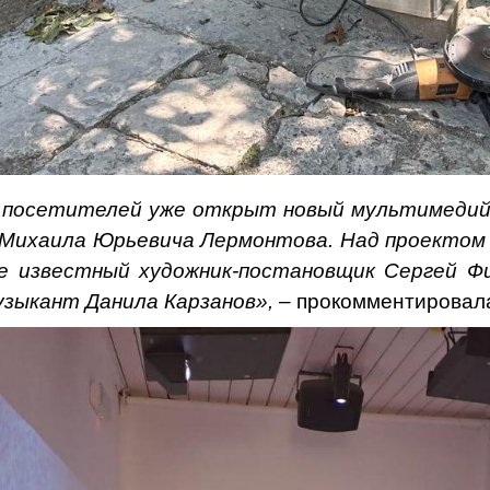
 посетителей уже открыт новый мультимедийн
м Михаила Юрьевича Лермонтова. Над проектом
ле известный художник-постановщик Сергей Ф
узыкант Данила Карзанов», –
прокомментировала