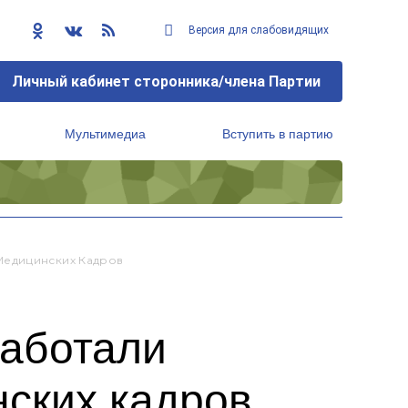
Версия для слабовидящих
Личный кабинет сторонника/члена Партии
Мультимедиа
Вступить в партию
Региональный исполнительный комитет
Медицинских Кадров
работали
нских кадров