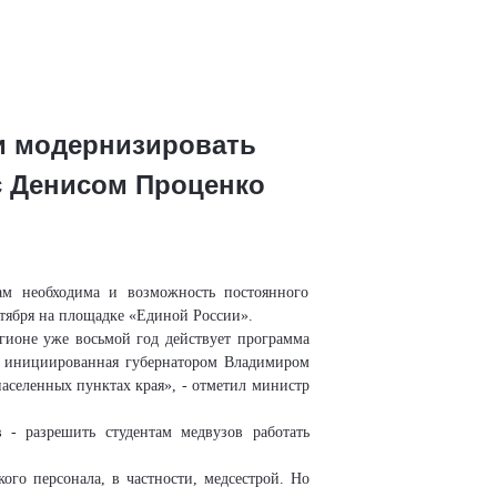
 и модернизировать
с Денисом Проценко
ам необходима и возможность постоянного
нтября на площадке «Единой России».
гионе уже восьмой год действует
программа
, инициированная
губернатором Владимиром
населенных пунктах
края», - отметил
министр
в
- разрешить студентам медвузов работать
ого персонала, в частности, медсестрой. Но