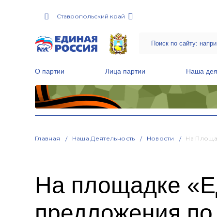
Ставропольский край
О партии
Лица партии
Наша дея
Местные общественные приемные Партии
Руководитель Региональной обще
Народная программа «Единой России»
Главная
Наша Деятельность
Новости
На Площа
На площадке «Е
предложения по 