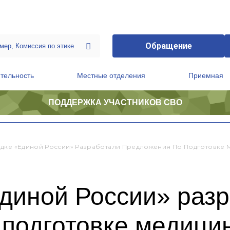
Обращение
тельность
Местные отделения
Приемная
ПОДДЕРЖКА УЧАСТНИКОВ СВО
ственной приемной Председателя Партии
Президиум регионального политического совета
дке «Единой России» Разработали Предложения По Подготовке 
диной России» раз
подготовке медици