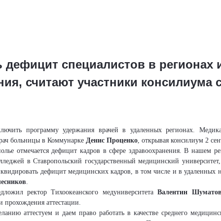
ь дефицит специалистов в регионах
ния, считают участники консилиума 
ключить программу удержания врачей в удаленных регионах. Медик
рач больницы в Коммунарке
Денис Проценко
, открывая консилиум 2 се
олье отмечается дефицит кадров в сфере здравоохранения.
В нашем ре
лледжей в Ставропольский государственный медицинский университет
иквидировать дефицит медицинских кадров
, в том числе и
в удаленных 
есников
.
дложил ректор Тихоокеанского медуниверситета
Валентин
Шумато
и прохождения аттестации.
еланию аттестуем и даем право работать в качестве среднего медицинск