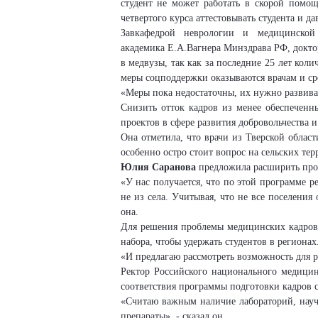
студент не может работать в скорой помо
четвертого курса аттестовывать студента и д
Завкафедрой неврологии и медицинской 
академика
Е.А.Вагнера
Минздрава РФ, докто
в медвузы, так как за последние 25 лет кол
меры соцподдержки оказываются врачам и с
«Меры пока недостаточны, их нужно развивать
Снизить отток кадров из менее обеспеченн
проектов в сфере развития добровольчества и
Она отметила, что врачи из Тверской област
особенно остро стоит вопрос на сельских те
Юлия
Саранова
предложила расширить про
«У нас получается, что по этой программе р
не из села. Учитывая, что не все поселения
она.
Для решения проблемы медицинских кадров 
набора, чтобы удержать студентов в регионах
«И предлагаю рассмотреть возможность для р
Ректор Российского национального медицин
соответствия программы подготовки кадров 
«Считаю важным наличие лабораторий, научн
препараты», - сказал он.