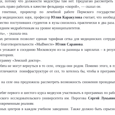
щи, потому что должности медсестры там нет.
Предлагаю рассмотреть
авать право работать в качестве фельдшера «скорой», —
сказал он.
генетики, проректор по лечебной работе Пермского государств
р медицинских наук, профессор
Юлия
Каракулова
считает, что необх
ичество поступивших студентов в вузы снизилось практически в два раза
редним медработникам на уровне муниципалитетов.
», - указала она.
ых регионов позволит единая тарифная сетка для медицинских сотруд
 благотворительности «
МыВместе
»
Юлия
Саранова
.
и уезжают в соседнюю Московскую из-за разницы в зарплатах – в резул
рриториях.
грамму «Земский доктор».
ебята не могут вернуться в то село, откуда они родом. Помимо этого, в 
отличаются по
инфраструктуре от сел, то хотелось бы, чтобы в программ
на селе она предложила рассмотреть возможность снижения проходных
.
ебят первого и шестого курса медвузов участвовать в программах по раб
ского исследовательского университета им. Пирогова
Сергей Лукьян
современным реалиям.
ых центров в каждом учебном заведении. Также должно быть серьезно