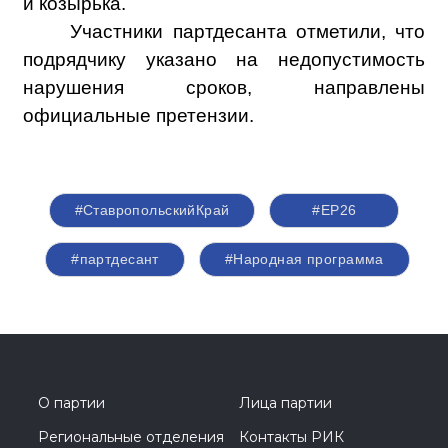
и козырька.
Участники партдесанта отметили, что
подрядчику указано на недопустимость
нарушения сроков, направлены
официальные претензии.
#СтавропольскийКрай
#ЕР26
#партдесант
#Народная программа
О партии
Лица партии
Региональные отделения
Контакты РИК