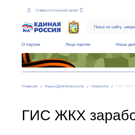
Ставропольский край
О партии
Лица партии
Наша дея
Местные общественные приемные Партии
Руководитель Региональной обще
Народная программа «Единой России»
Главная
Наша Деятельность
Новости
ГИС ЖКХ 
ГИС ЖКХ заработ