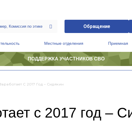
Обращение
тельность
Местные отделения
Приемная
ПОДДЕРЖКА УЧАСТНИКОВ СВО
ственной приемной Председателя Партии
Президиум регионального политического совета
Заработает С 2017 Год – Сидякин
ает с 2017 год – С