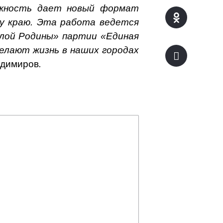
ожность дает новый формат
му краю. Эта работа ведется
алой Родины» партии «Единая
елают жизнь в наших городах
адимиров
.