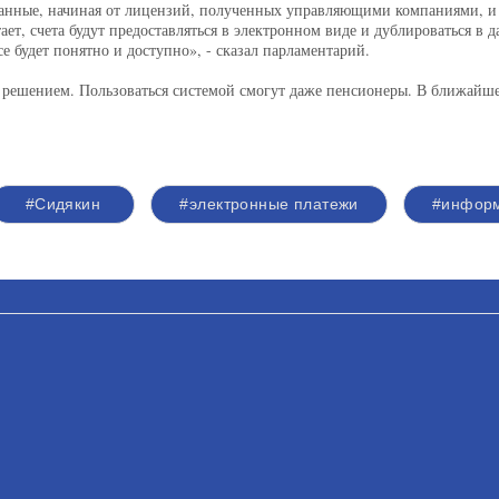
 данные, начиная от лицензий, полученных управляющими компаниями, и
ает, счета будут предоставляться в электронном виде и дублироваться в д
се будет понятно и доступно», - сказал парламентарий.
 решением. Пользоваться системой смогут даже пенсионеры. В ближайш
#Сидякин
#электронные платежи
#информ