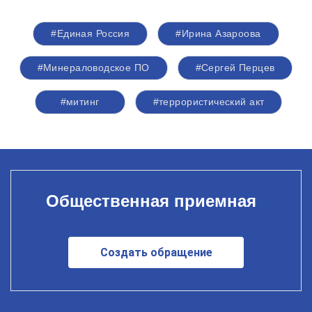
#Единая Россия
#Ирина Азароова
#Минераловодское ПО
#Сергей Перцев
#митинг
#террористический акт
Общественная приемная
Создать обращение