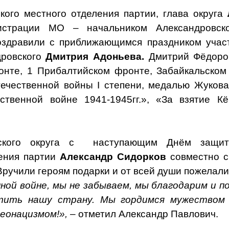
кого местного отделения партии, глава округа
истрации МО – начальником Александровск
дравили с приближающимся праздником участ
дровского
Дмитрия Адоньева.
Дмитрий Фёдоров
онте, 1 Прибалтийском фронте, Забайкальско
ечественной войны I степени, медалью Жуков
твенной войне 1941-1945гг.», «За взятие К
нского округа с
наступающим Днём защит
ления партии
Александр Сидорков
совместно с
 Вручили героям подарки и от всей души пожелали
ой войне, мы не забываем, мы благодарим и п
итить нашу страну. Мы гордимся мужеством 
еонацизмом!»,
– отметил Александр Павлович.