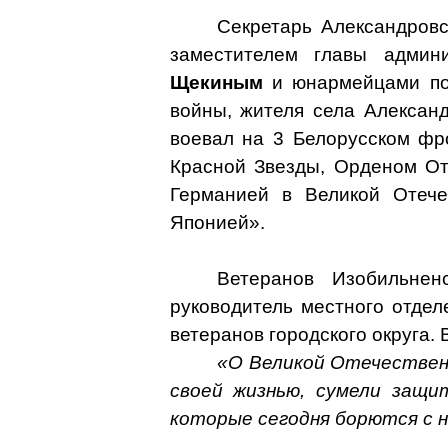
Секретарь Александровс
заместителем главы админ
Щекиным
и юнармейцами поз
войны, жителя села Алексан
воевал на 3 Белорусском фр
Красной Звезды, Орденом От
Германией в Великой Отечес
Японией».
Ветеранов Изобильне
руководитель местного отде
ветеранов городского округа.
«О Великой Отечественн
своей жизнью, сумели защ
которые сегодня борются с н