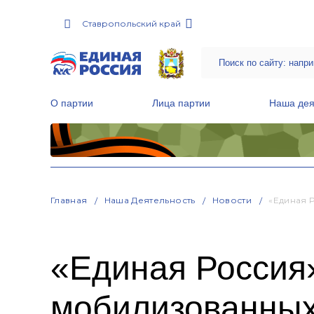
Ставропольский край
О партии
Лица партии
Наша дея
Местные общественные приемные Партии
Руководитель Региональной обще
Народная программа «Единой России»
Главная
Наша Деятельность
Новости
«Единая 
«Единая Россия»
мобилизованных