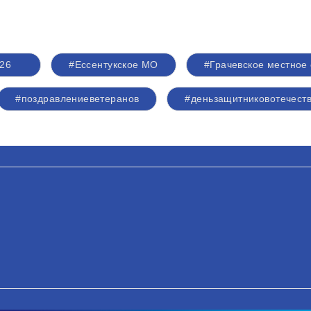
26
#Ессентукское МО
#Грачевское местное
#поздравлениеветеранов
#деньзащитниковотечест