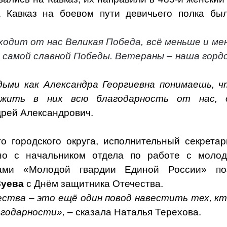
 Кавказ на боевом пути девичьего полка был
ходит от нас Великая Победа, всё меньше и м
 самой славной Победы. Ветераны – наша горд
ьми как Александра Георгиевна понимаешь, ч
ожить в них всю благодарность от нас, д
дрей Александрович.
о городского округа, исполнительный секрета
о с начальником отдела по работе с мол
ами «Молодой гвардии Единой России» по
Зуева
с Днём защитника Отечества.
тва – это ещё один повод навестить тех, кто
агодарности»,
– сказала Наталья Терехова.