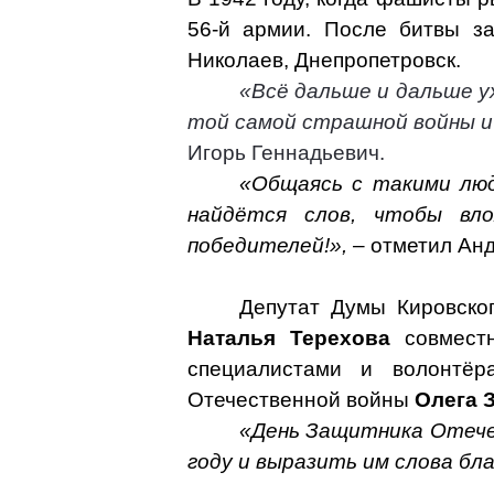
56-й армии. После битвы за
Николаев, Днепропетровск.
«Всё дальше и дальше у
той самой страшной войны и
Игорь Геннадьевич.
«Общаясь с такими люд
найдётся слов, чтобы вл
победителей!»,
– отметил Ан
Депутат Думы Кировског
Наталья Терехова
совместн
специалистами и волонтёр
Отечественной войны
Олега 
«День Защитника Отечес
году и выразить им слова бл