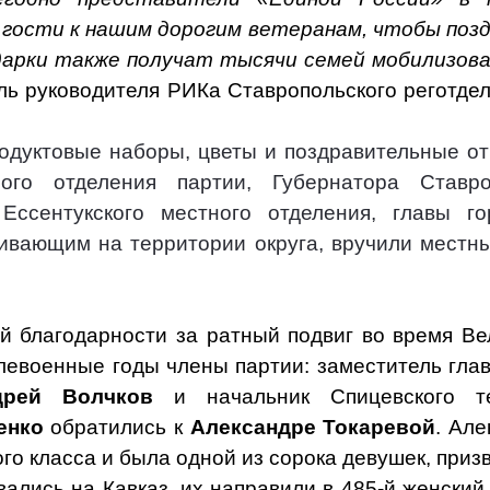
 гости к нашим дорогим ветеранам, чтобы позд
дарки также получат тысячи семей мобилизова
ль руководителя РИКа Ставропольского реготде
родуктовые наборы, цветы и поздравительные от
ьного отделения партии, Губернатора Став
 Ессентукского местного отделения, главы 
ивающим на территории округа, вручили местн
й благодарности за ратный подвиг во время В
левоенные годы члены партии: заместитель гла
дрей Волчков
и начальник Спицевского те
енко
обратились к
Александре Токаревой
. Але
го класса и была одной из сорока девушек, приз
вались на Кавказ, их направили в 485-й женски