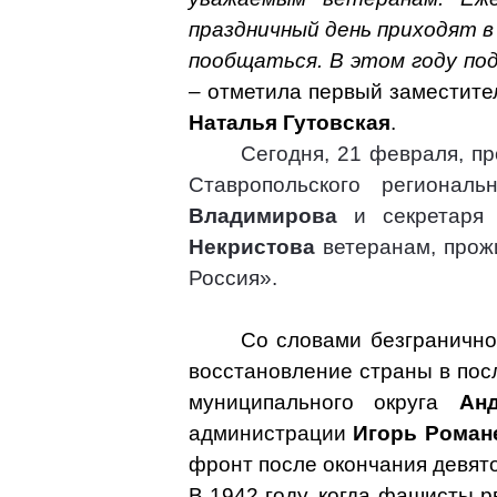
праздничный день приходят в
пообщаться. В этом году по
–
отметила первый заместите
Наталья Гутовская
.
Сегодня, 21 февраля, п
Ставропольского регионал
Владимирова
и секретаря
Некристова
ветеранам, прож
Россия».
Со словами безгранично
восстановление страны в пос
муниципального округа
Ан
администрации
Игорь Роман
фронт после окончания девято
В 1942 году, когда фашисты р