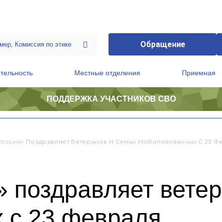
Обращение
тельность
Местные отделения
Приемная
ПОДДЕРЖКА УЧАСТНИКОВ СВО
ственной приемной Председателя Партии
Президиум регионального политического совета
Россия» Поздравляет Ветеранов И Семьи Мобилизованных С 23 Ф
 поздравляет ветер
 с 23 февраля