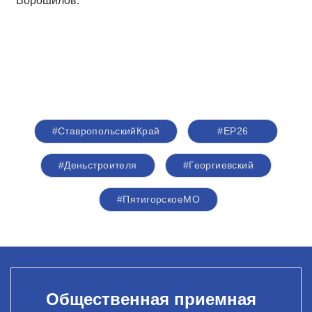
Ворошилов.
#СтавропольскийКрай
#ЕР26
#Деньстроителя
#Георгиевский
#ПятигорскоеМО
Общественная приемная