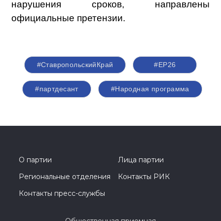
нарушения сроков, направлены
официальные претензии.
#СтавропольскийКрай
#ЕР26
#партдесант
#Народная программа
О партии
Лица партии
Региональные отделения
Контакты РИК
Контакты пресс-службы