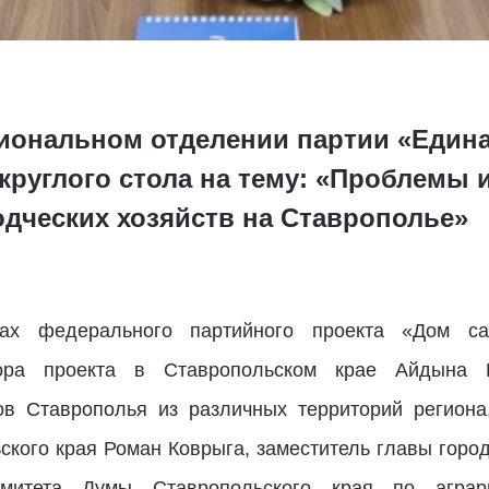
иональном отделении партии «Едина
круглого стола на тему: «Проблемы 
одческих хозяйств на Ставрополье»
ах федерального партийного проекта «Дом с
тора проекта в Ставропольском крае Айдына 
в Ставрополья из различных территорий региона
ьского края Роман Коврыга, заместитель главы горо
комитета Думы Ставропольского края по агра