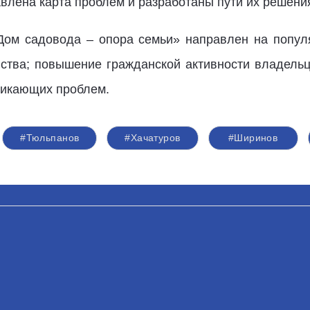
авлена карта проблем и разработаны пути их решени
Дом садовода – опора семьи» направлен на попул
йства; повышение гражданской активности владельц
никающих проблем.
#Тюльпанов
#Хачатуров
#Ширинов