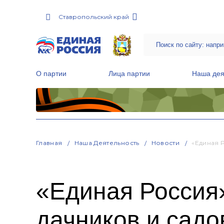
Ставропольский край
О партии
Лица партии
Наша дея
Местные общественные приемные Партии
Руководитель Региональной обще
Народная программа «Единой России»
Главная
Наша Деятельность
Новости
«Единая 
«Единая Россия
дачников и садо