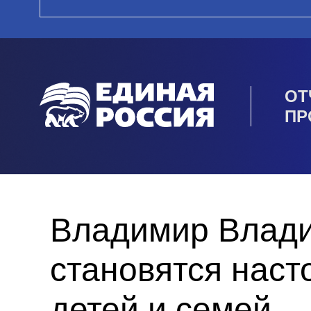
ОТ
ПР
Владимир Влади
становятся нас
детей и семей