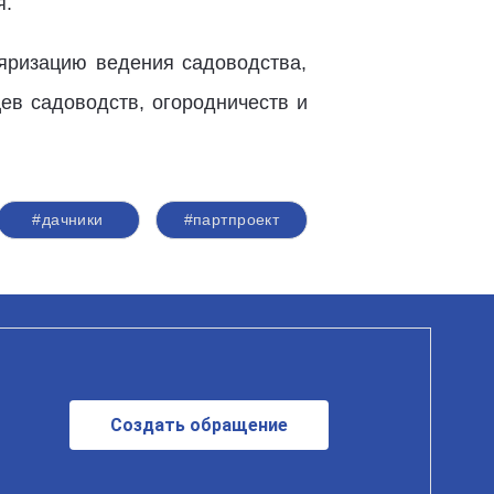
я.
яризацию ведения садоводства,
ев садоводств, огородничеств и
#дачники
#партпроект
Создать обращение