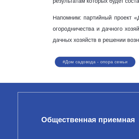
результатам которых будет сост
Напомним: партийный проект «
огородничества и дачного хозя
дачных хозяйств в решении воз
#Дом садовода - опора семьи
Общественная приемная