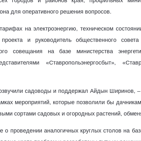
сех городов и районов края, профильных мини
иона для оперативного решения вопросов.
арифах на электроэнергию, техническом состояни
 проекта и руководитель общественного совет
ого совещания на базе министерства энергет
дставителями «Ставропольэнергосбыт», «Ставро
озвучили садоводы и поддержал Айдын Ширинов, –
амках мероприятий, которые позволили бы дачникам 
выми сортами садовых и огородных растений, обмен
е о проведении аналогичных круглых столов на баз