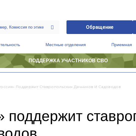
Обращение
тельность
Местные отделения
Приемная
ПОДДЕРЖКА УЧАСТНИКОВ СВО
ственной приемной Председателя Партии
Президиум регионального политического совета
Россия» Поддержит Ставропольских Дачников И Садоводов
» поддержит ставро
водов