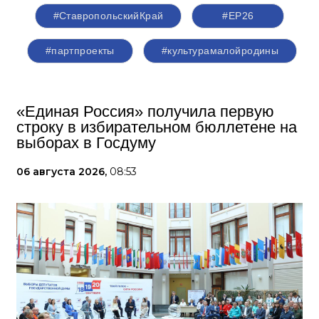
#СтавропольскийКрай
#ЕР26
#партпроекты
#культурамалойродины
«Единая Россия» получила первую
строку в избирательном бюллетене на
выборах в Госдуму
06 августа 2026,
08:53