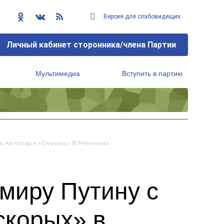
Версия для слабовидящих
Личный кабинет сторонника/члена Партии
Мультимедиа
Вступить в партию
Региональный исполнительный комитет
ь Автопарк «скорых» В Регионах
миру Путину с
скорых» в