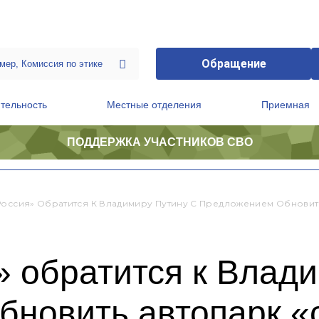
Обращение
тельность
Местные отделения
Приемная
ПОДДЕРЖКА УЧАСТНИКОВ СВО
ственной приемной Председателя Партии
Президиум регионального политического совета
Россия» Обратится К Владимиру Путину С Предложением Обновит
 обратится к Влади
бновить автопарк «