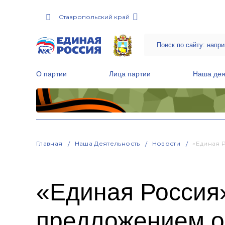
Ставропольский край
О партии
Лица партии
Наша дея
Местные общественные приемные Партии
Руководитель Региональной обще
Народная программа «Единой России»
Главная
Наша Деятельность
Новости
«Единая 
«Единая Россия»
предложением о