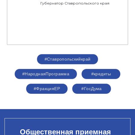
Губернатор Ставропольского края
#Ставропольскийкрай
#НароднаяПрограмма
#кредиты
#ФракцияЕР
#ГосДума
Общественная приемная