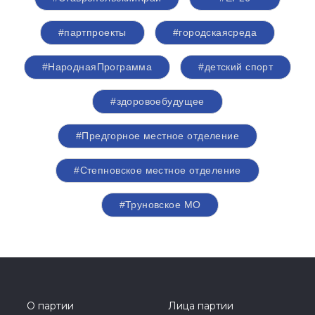
#партпроекты
#городскаясреда
#НароднаяПрограмма
#детский спорт
#здоровоебудущее
#Предгорное местное отделение
#Степновское местное отделение
#Труновское МО
О партии
Лица партии