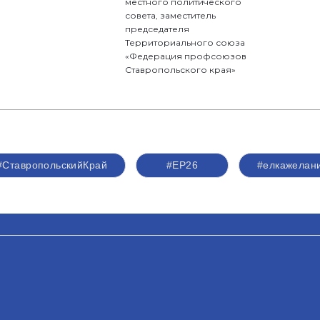
местного политического
совета, заместитель
председателя
Территориального союза
«Федерация профсоюзов
Ставропольского края»
#СтавропольскийКрай
#ЕР26
#елкажелан