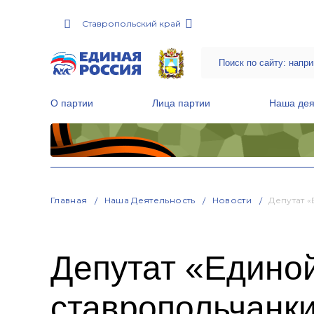
Ставропольский край
О партии
Лица партии
Наша дея
Местные общественные приемные Партии
Руководитель Региональной обще
Народная программа «Единой России»
Главная
Наша Деятельность
Новости
Депутат 
Депутат «Едино
ставропольчанк