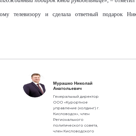
долгожданный подарок юной рукодельнице»,
– отметил
ому телевизору и сделала ответный подарок Ник
Мурашко Николай
Анатольевич
Генеральный директор
ООО «Курортное
управление (холдинг) г.
Кисловодск», член
Регионального
политического совета,
член Кисловодского