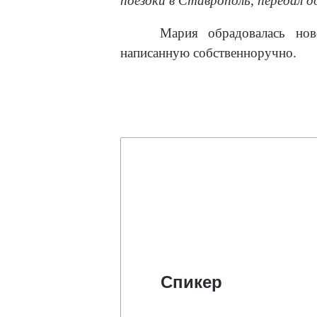
поездки в Ставрополь, передал 
Мария обрадовалась нов
написанную собственноручно.
Спикер