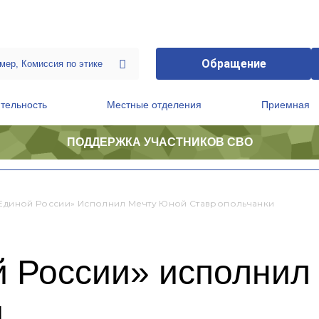
Обращение
тельность
Местные отделения
Приемная
ПОДДЕРЖКА УЧАСТНИКОВ СВО
ственной приемной Председателя Партии
Президиум регионального политического совета
«Единой России» Исполнил Мечту Юной Ставропольчанки
й России» исполнил
и