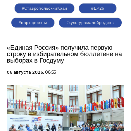
#СтавропольскийКрай
#ЕР26
#партпроекты
#культурамалойродины
«Единая Россия» получила первую
строку в избирательном бюллетене на
выборах в Госдуму
06 августа 2026,
08:53