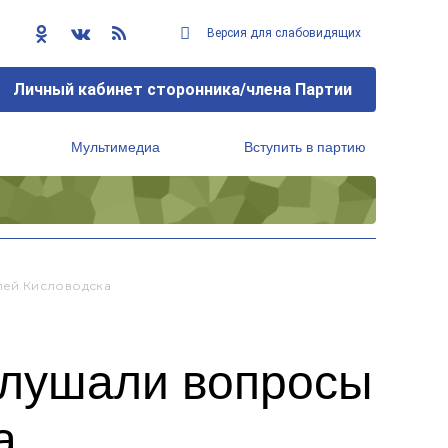
Версия для слабовидящих
Личный кабинет сторонника/члена Партии
Мультимедиа
Вступить в партию
Региональный исполнительный комитет
лей Кисловодска
слушали вопросы
а