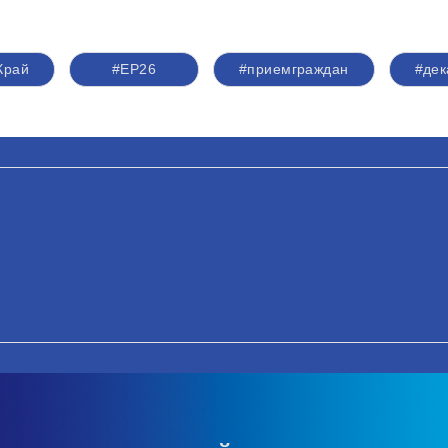
Край
#ЕР26
#приемграждан
#дек