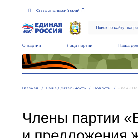
Ставропольский край
О партии
Лица партии
Наша дея
Местные общественные приемные Партии
Руководитель Региональной обще
Народная программа «Единой России»
Главная
Наша Деятельность
Новости
Члены Па
Члены партии «
и предложения 