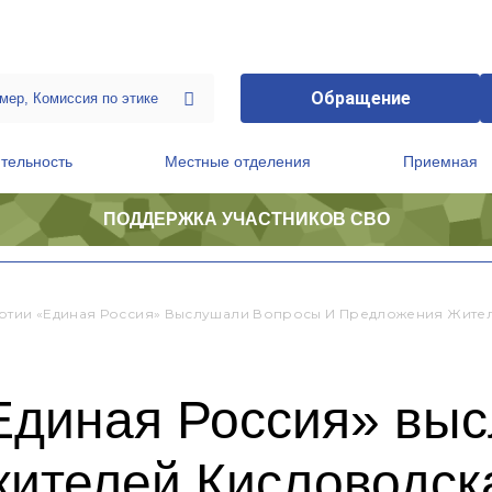
Обращение
тельность
Местные отделения
Приемная
ПОДДЕРЖКА УЧАСТНИКОВ СВО
ственной приемной Председателя Партии
Президиум регионального политического совета
ртии «Единая Россия» Выслушали Вопросы И Предложения Жите
Единая Россия» вы
жителей Кисловодск