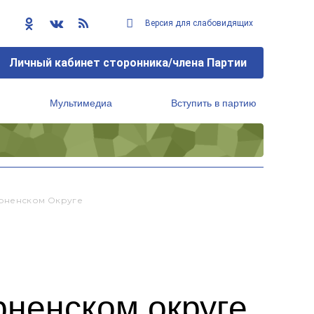
Версия для слабовидящих
Личный кабинет сторонника/члена Партии
Мультимедиа
Вступить в партию
Региональный исполнительный комитет
рненском Округе
ненском округе