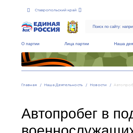
Ставропольский край
О партии
Лица партии
Наша дея
Местные общественные приемные Партии
Руководитель Региональной обще
Народная программа «Единой России»
Главная
Наша Деятельность
Новости
Автопроб
Автопробег в по
военнослужащих