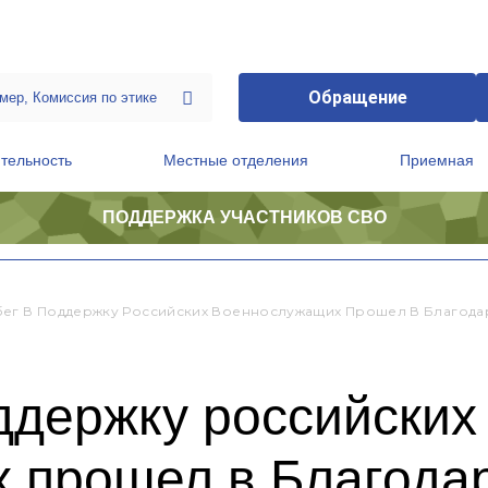
Обращение
тельность
Местные отделения
Приемная
ПОДДЕРЖКА УЧАСТНИКОВ СВО
ственной приемной Председателя Партии
Президиум регионального политического совета
ег В Поддержку Российских Военнослужащих Прошел В Благода
ддержку российских
 прошел в Благодар