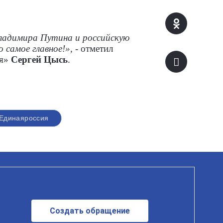
ладимира Путина и российскую
 самое главное!»,
- отметил
ия»
Сергей Цысь
.
Единаяроссия
Создать обращение