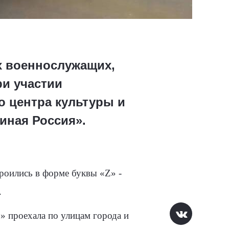
х военнослужащих,
ри участии
о центра культуры и
иная Россия».
роились в форме буквы «Z» -
.
» проехала по улицам города и