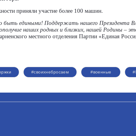
жности приняли участие более 100 машин.
но быть едиными! Поддержать нашего Президента В
ополучие наших родных и близких, нашей Родины – это
дарненского местного отделения Партии «Единая Росс
ержки
#своихнебросаем
#военные
#