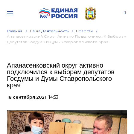
Главная
Наша Деятельность
Новости
Апанасенковский Округ Активно Подключился К Выборам
Депутатов Госдумы И Думы Ставропольского Края
Апанасенковский округ активно
подключился к выборам депутатов
Госдумы и Думы Ставропольского
края
18 сентября 2021,
14:53