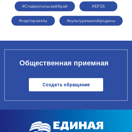
#СтавропольскийКрай
#ЕР26
#партпроекты
#культурамалойродины
Общественная приемная
Создать обращение