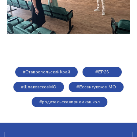
#СтавропольскийКрай
#ЕР26
#ШпаковскоеМО
#Ессентукское МО
#родительскаяприемкашкол