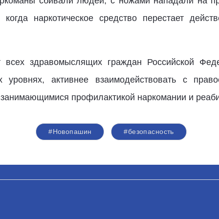
аркоманы сбивали людей, с ножами нападали на п
, когда наркотическое средство перестает дейст
 всех здравомыслящих граждан Российской Феде
х уровнях, активнее взаимодействовать с прав
 занимающимися профилактикой наркомании и реаби
#Новопашин
#безопасность