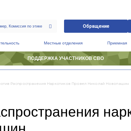
Обращение
тельность
Местные отделения
Приемная
ПОДДЕРЖКА УЧАСТНИКОВ СВО
ственной приемной Председателя Партии
Президиум регионального политического совета
отив Распространения Наркотиков Провел Николай Новопашин
спространения нар
ашин