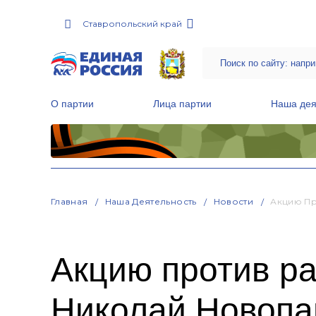
Ставропольский край
О партии
Лица партии
Наша дея
Местные общественные приемные Партии
Руководитель Региональной обще
Народная программа «Единой России»
Главная
Наша Деятельность
Новости
Акцию Пр
Акцию против ра
Николай Новоп